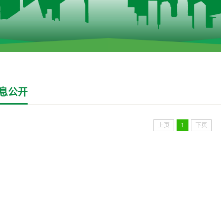
息公开
上页
1
下页